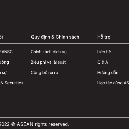
ôi
Quy định & Chính sách
Hỗ trợ
ASEANSC
Chính sách dịch vụ
Liên hệ
 đông
Biểu phí và lãi suất
Q & A
n sự
Công bố rủi ro
Hướng dẫn
N Securities
Hợp tác cùng A
 2022 © ASEAN rights reserved.