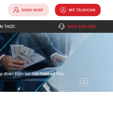
ĐĂNG NHẬP
MỞ TÀI KHOẢN
ẾN THỨC
1900 638 088
ập đoàn Điện lực Việt Nam sở hữu