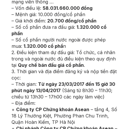
mạng viễn thông …
– Vốn điều lệ:
58.031.660.000 đồng
– Mệnh giá: 10.000 đồng/cổ phần
– Giá khởi điểm:
20.700 đồng/cổ phần
– Số cổ phần đưa ra đấu giá:
1.320.000 cổ
phần
– Số cổ phần người nước ngoài được phép
mua:
1.320.000 cổ phầ
n
2. Điều kiện tham dự đấu giá: Tổ chức, cá nhân
trong và ngoài nước đủ điều kiện theo quy định
tại
Quy chế bán đấu giá cổ phần
.
3. Thời gian và địa điểm đăng ký và nộp tiền đặt
cọc:
– Thời gian:
Từ ngày 23/03/2017 đến 15 giờ 30
phút ngày 13/04/2017
(Sáng từ 8h30 – 11h30;
chiều từ 13h30 – 17h00 các ngày làm việc)
– Địa điểm:
+
Công ty CP Chứng khoán Asean
– tầng 4, Số
18 Lý Thường Kiệt, Phường Phan Chu Trinh,
Quận Hoàn Kiếm, TP Hà Nội
+
Chi nhánh Công ty CP Chứng khoán Asean
–