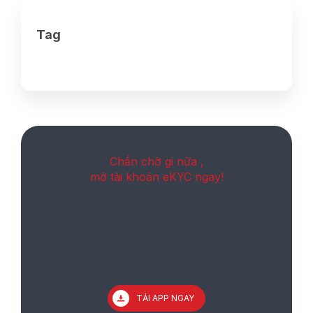
Tag
Chần chờ gi nữa ,
mở tài khoản eKYC ngay!
TẢI APP NGAY