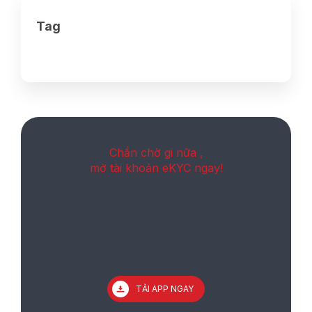
Tag
Chần chờ gi nữa ,
mở tài khoản eKYC ngay!
TẢI APP NGAY