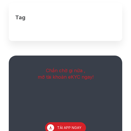
Tag
Chần chờ gi nữa ,
mở tài khoản eKYC ngay!
TẢI APP NGAY