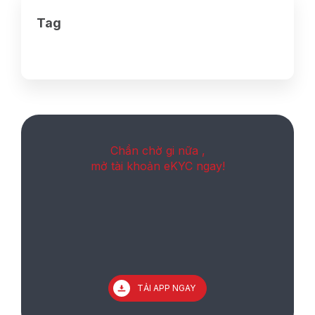
Tag
Chần chờ gi nữa ,
mở tài khoản eKYC ngay!
TẢI APP NGAY