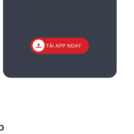
TẢI APP NGAY
p