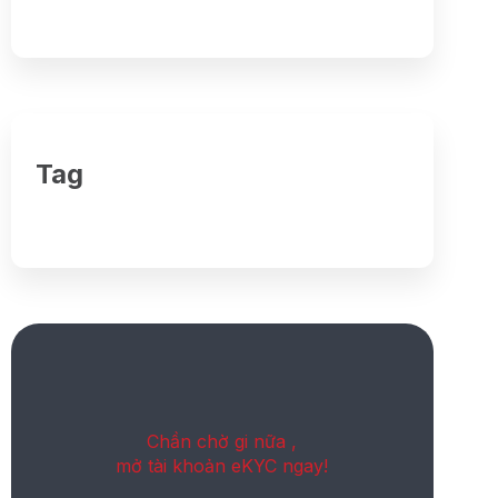
Tag
Chần chờ gi nữa ,
mở tài khoản eKYC ngay!