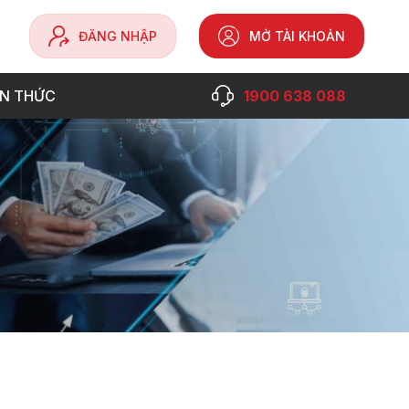
ĐĂNG NHẬP
MỞ TÀI KHOẢN
ẾN THỨC
1900 638 088