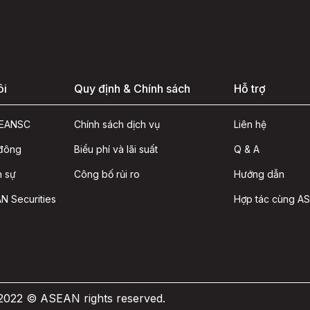
ôi
Quy định & Chính sách
Hỗ trợ
ASEANSC
Chính sách dịch vụ
Liên hệ
 đông
Biểu phí và lãi suất
Q & A
n sự
Công bố rủi ro
Hướng dẫn
N Securities
Hợp tác cùng A
 2022 © ASEAN rights reserved.