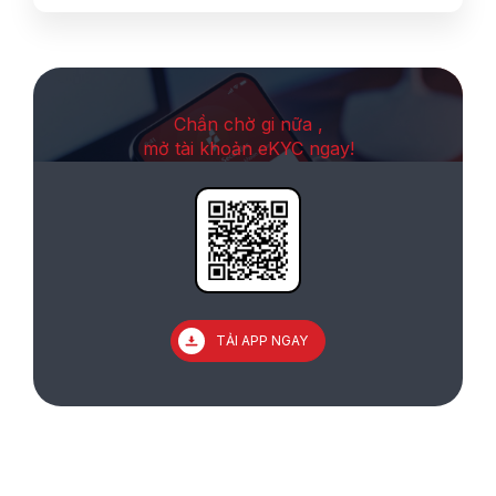
Chần chờ gi nữa ,
mở tài khoản eKYC ngay!
TẢI APP NGAY