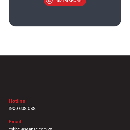
MỞ TÀI KHOẢN
Hotline
1900 638 088
Email
cskh@aseansc.com.vn