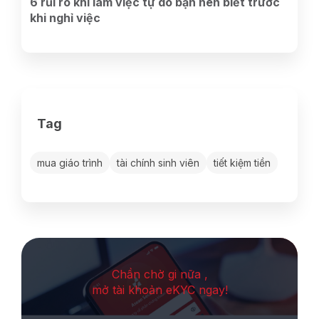
6 rủi ro khi làm việc tự do bạn nên biết trước
khi nghỉ việc
Tag
mua giáo trình
tài chính sinh viên
tiết kiệm tiền
Chần chờ gi nữa ,
mở tài khoản eKYC ngay!