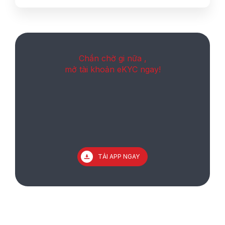
Chần chờ gi nữa ,
mở tài khoản eKYC ngay!
TẢI APP NGAY